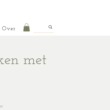
Over
aken met
ga