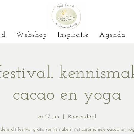
od
Webshop
Inspiratie
Agenda
tfestival: kennism
cacao en yoga
za 27 jun
  |  
Roosendaal
ijdens dit festival gratis kennismaken met ceremoniele cacao en yo