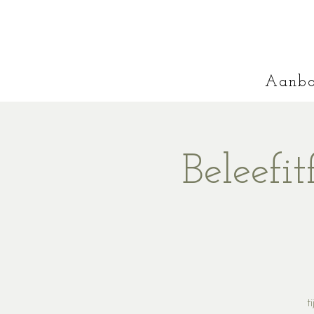
Aanb
Beleefi
t