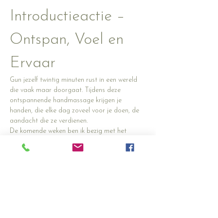
Introductieactie – 
Ontspan, Voel en 
Ervaar
Gun jezelf twintig minuten rust in een wereld 
die vaak maar doorgaat. Tijdens deze 
ontspannende handmassage krijgen je 
handen, die elke dag zoveel voor je doen, de 
aandacht die ze verdienen.
De komende weken ben ik bezig met het 
verder verfijnen van mijn 
handmassagetechniek. Daarom bied ik een 
aantal oefensessies aan tegen een speciale 
introductieprijs.
✨ 
20 minuten handmassage
 ✨ 
Normaal €35,-