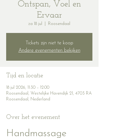
Ontspan, Voel en
Ervaar
za 18 jul
  |  
Roosendaal
Tickets zijn niet te koop
Andere evenementen bekijken
Tijd en locatie
18 jul 2026, 11:30 – 12:00
Roosendaal, Westelijke Havendijk 21, 4703 RA
Roosendaal, Nederland
Over het evenement
Handmassage 