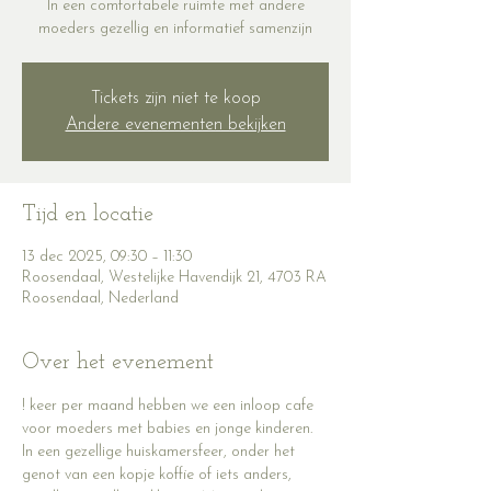
In een comfortabele ruimte met andere
moeders gezellig en informatief samenzijn
Tickets zijn niet te koop
Andere evenementen bekijken
Tijd en locatie
13 dec 2025, 09:30 – 11:30
Roosendaal, Westelijke Havendijk 21, 4703 RA
Roosendaal, Nederland
Over het evenement
! keer per maand hebben we een inloop cafe 
voor moeders met babies en jonge kinderen. 
In een gezellige huiskamersfeer, onder het 
genot van een kopje koffie of iets anders, 