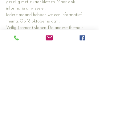
gezellig met elkaar kletsen. Maar ook 
informatie uitwisselen. 
Iedere maand hebben we een informatief 
thema. Op 18 oktober is dat :
Veilig (samen) slapen. De andere thema s 
komen nog.
Samantha is de initiatiefneemster van dit 
cafe. Ze is zelf een moeder met een baby en 
jonge kinderen. Ze wil haar ervaring graag 
met je delen. Vandaar dit samenzijn.
Kom gerust langs en voel je welkom.
Deel dit evenement