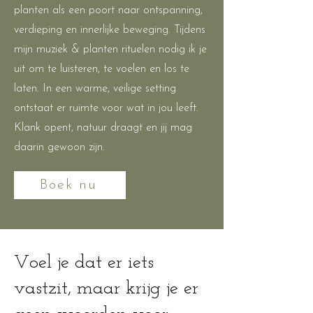
planten als een poort naar ontspanning,
verdieping en innerlijke beweging. Tijdens
mijn muziek & planten rituelen nodig ik je
uit om te luisteren, te voelen en los te
laten. In een warme, veilige setting
ontstaat er ruimte voor wat in jou leeft.
Klank opent, natuur draagt en jij mag
daarin gewoon zijn.
Boek nu
Voel je dat er iets
vastzit, maar krijg je er