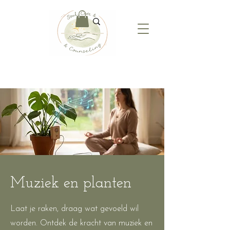
Muziek en planten
Laat je raken, draag wat gevoeld wil
worden. Ontdek de kracht van muziek en