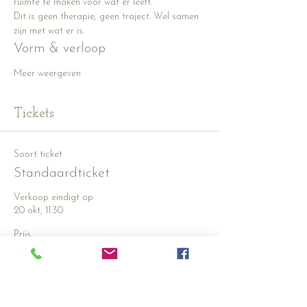
ruimte te maken voor wat er leeft.
Dit is geen therapie, geen traject. Wel samen 
zijn met wat er is.
Vorm & verloop
Meer weergeven
Tickets
Soort ticket
Standaardticket
Verkoop eindigt op
20 okt, 11:30
Prijs
€ 50,00
+€ 1,25 servicekosten ticket
Aantal