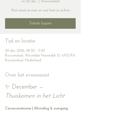
zo 20 dec
  |  
Roosendaal
Wat neem je mee en wat laat je achter.
Tickets kopen
Tijd en locatie
20 dec 2026, 09:30 – 11:30
Roosendaal, Westelijke Havendijk 21, 4703 RA
Roosendaal, Nederland
Over het evenement
✨ December — 
Thuiskomen in het Licht
Cacaoceremonie | Afronding & overgang