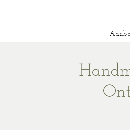
Aanb
Handma
Ont