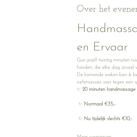
Over het even
Handmassag
en Ervaar
Gun jezelf twintig minuten r
handen, die elke dag zoveel 
De komende weken ben ik bez
oefensessies aan tegen een spe
✨ 
20 minuten handmassage
 ✨ 
Normaal €35,-
 ✨ 
Nu tijdelijk slechts €10,-