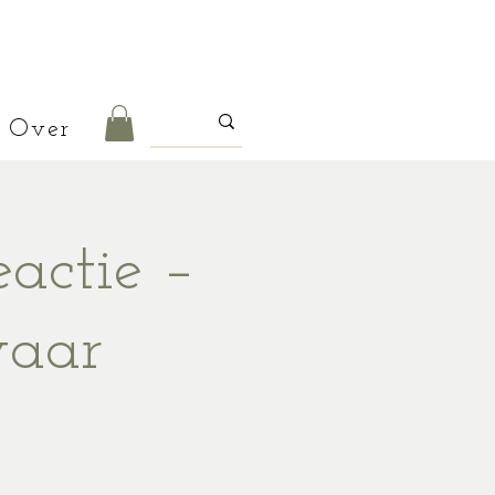
Over
actie –
vaar