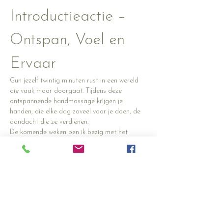
Introductieactie – 
Ontspan, Voel en 
Ervaar
Gun jezelf twintig minuten rust in een wereld 
die vaak maar doorgaat. Tijdens deze 
ontspannende handmassage krijgen je 
handen, die elke dag zoveel voor je doen, de 
aandacht die ze verdienen.
De komende weken ben ik bezig met het 
verder verfijnen van mijn 
handmassagetechniek. Daarom bied ik een 
aantal oefensessies aan tegen een speciale 
introductieprijs.
✨ 
20 minuten handmassage
 ✨ 
Normaal €35,-