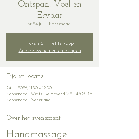
Ontspan, Voel en
Ervaar
vr 24 jul
  |  
Roosendaal
Tickets zijn niet te koop
Andere evenementen bekijken
Tijd en locatie
24 jul 2026, 11:30 – 12:00
Roosendaal, Westelijke Havendijk 21, 4703 RA
Roosendaal, Nederland
Over het evenement
Handmassage 