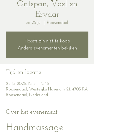
Ontspan, Voel en
Ervaar
za 25 jul
  |  
Roosendaal
Tickets zijn niet te koop
Andere evenementen bekijken
Tijd en locatie
25 jul 2026, 12:15 – 12:45
Roosendaal, Westelijke Havendijk 21, 4703 RA
Roosendaal, Nederland
Over het evenement
Handmassage 