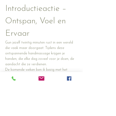
Introductieactie – 
Ontspan, Voel en 
Ervaar
Gun jezelf twintig minuten rust in een wereld 
die vaak maar doorgaat. Tijdens deze 
ontspannende handmassage krijgen je 
handen, die elke dag zoveel voor je doen, de 
aandacht die ze verdienen.
De komende weken ben ik bezig met het 
verder verfijnen van mijn 
handmassagetechniek. Daarom bied ik een 
aantal oefensessies aan tegen een speciale 
introductieprijs.
✨ 
20 minuten handmassage
 ✨ 
Normaal €35,-