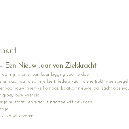
ement
– Een Nieuw Jaar van Zielskracht
ik op mijn manier een kaartlegging voor je doe. 
eren naar wat diep in je leeft. Iedere kaart die je trekt, weerspiegelt
er voor jouw innerlijke kompas. Laat dit nieuwe jaar zacht openvo
groei, jouw wijsheid.
ar je nu staat… en waar je naartoe wilt bewegen.
n je:
n 2026 wil ervaren