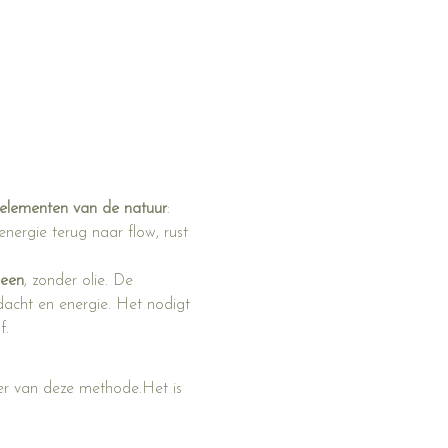
elementen van de natuur
: 
nergie terug naar flow, rust 
heen
, zonder olie. De 
acht en energie. Het nodigt 
f.
kter van deze methode.Het is 