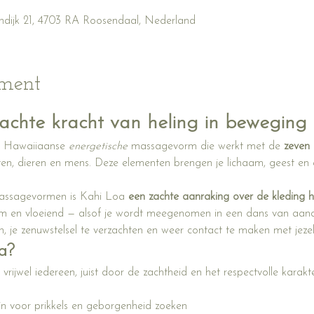
ndijk 21, 4703 RA Roosendaal, Nederland
ement
achte kracht van heling in beweging
 Hawaiiaanse 
energetische
 massagevorm die werkt met de 
zeven 
nten, dieren en mens. Deze elementen brengen je lichaam, geest en e
massagevormen is Kahi Loa 
een zachte aanraking over de kleding 
arm en vloeiend — alsof je wordt meegenomen in een dans van aand
en, je zenuwstelsel te verzachten en weer contact te maken met jezel
a?
 vrijwel iedereen, juist door de zachtheid en het respectvolle kara
zijn voor prikkels en geborgenheid zoeken