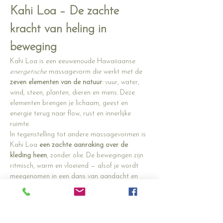
Kahi Loa – De zachte 
kracht van heling in 
beweging
Kahi Loa is een eeuwenoude Hawaiiaanse 
energetische
 massagevorm die werkt met de 
zeven elementen van de natuur
: vuur, water, 
wind, steen, planten, dieren en mens. Deze 
elementen brengen je lichaam, geest en 
energie terug naar flow, rust en innerlijke 
ruimte.
In tegenstelling tot andere massagevormen is 
Kahi Loa 
een zachte aanraking over de 
kleding heen
, zonder olie. De bewegingen zijn 
ritmisch, warm en vloeiend — alsof je wordt 
meegenomen in een dans van aandacht en 
energie. Het nodigt je uit om spanning los te 
laten, je zenuwstelsel te verzachten en weer 
contact te maken met jezelf.
Voor wie is Kahi Loa?