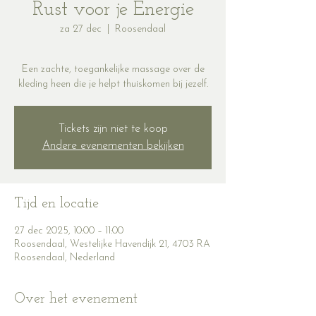
Rust voor je Energie
za 27 dec
  |  
Roosendaal
Een zachte, toegankelijke massage over de
kleding heen die je helpt thuiskomen bij jezelf.
Tickets zijn niet te koop
Andere evenementen bekijken
Tijd en locatie
27 dec 2025, 10:00 – 11:00
Roosendaal, Westelijke Havendijk 21, 4703 RA
Roosendaal, Nederland
Over het evenement