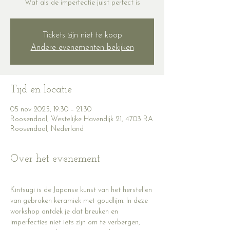
Wat als de imperfectie juist perfect is
Tickets zijn niet te koop
Andere evenementen bekijken
Tijd en locatie
05 nov 2025, 19:30 – 21:30
Roosendaal, Westelijke Havendijk 21, 4703 RA
Roosendaal, Nederland
Over het evenement
Kintsugi is de Japanse kunst van het herstellen 
van gebroken keramiek met goudlijm. In deze 
workshop ontdek je dat breuken en 
imperfecties niet iets zijn om te verbergen, 