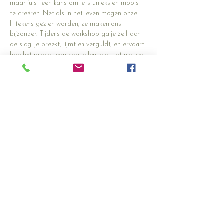
maar juist een kans om iets unieks en moois 
te creëren. Net als in het leven mogen onze 
littekens gezien worden; ze maken ons 
bijzonder. Tijdens de workshop ga je zelf aan 
de slag: je breekt, lijmt en verguldt, en ervaart 
hoe het proces van herstellen leidt tot nieuwe 
schoonheid. Laat je verrassen door de kracht 
van kintsugi en geef jouw verhaal een gouden 
randje!
Voel je dat je dit wil ervaren en erna 
misschien erna het hart ritueel doen?
Meld je dan aan en ontdek deze mooie 
creatieve vorm van helen....
Deel dit evenement