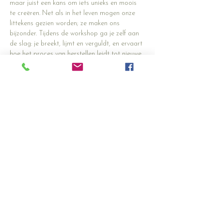
maar juist een kans om iets unieks en moois 
te creëren. Net als in het leven mogen onze 
littekens gezien worden; ze maken ons 
bijzonder. Tijdens de workshop ga je zelf aan 
de slag: je breekt, lijmt en verguldt, en ervaart 
hoe het proces van herstellen leidt tot nieuwe 
schoonheid. Laat je verrassen door de kracht 
van kintsugi en geef jouw verhaal een gouden 
randje!
Voel je dat je dit wil ervaren en erna 
misschien erna het hart ritueel doen?
Meld je dan aan en ontdek deze mooie 
creatieve vorm van helen....
Deel dit evenement