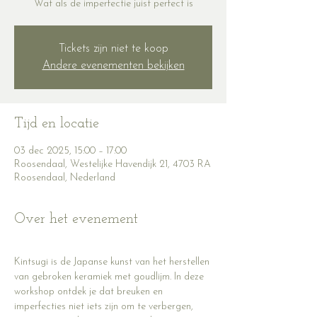
Wat als de imperfectie juist perfect is
Tickets zijn niet te koop
Andere evenementen bekijken
Tijd en locatie
03 dec 2025, 15:00 – 17:00
Roosendaal, Westelijke Havendijk 21, 4703 RA
Roosendaal, Nederland
Over het evenement
Kintsugi is de Japanse kunst van het herstellen 
van gebroken keramiek met goudlijm. In deze 
workshop ontdek je dat breuken en 
imperfecties niet iets zijn om te verbergen, 