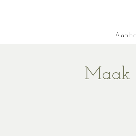
Aanb
Maak j