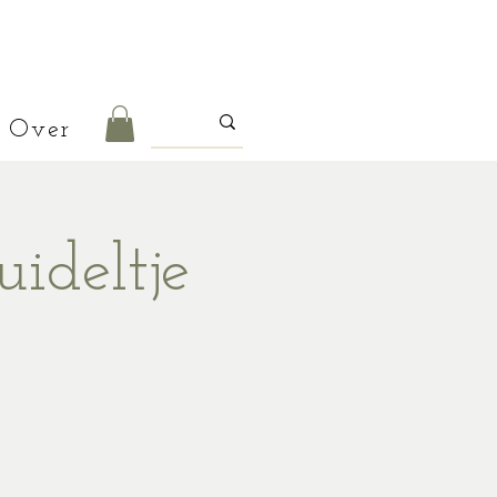
Over
ideltje