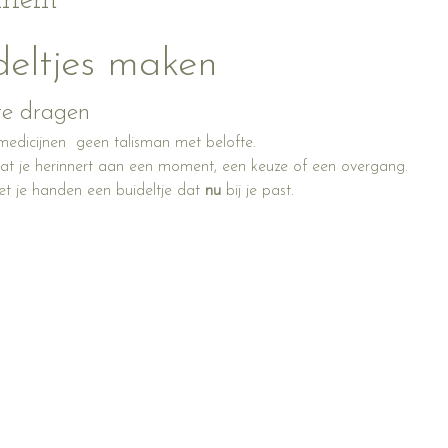
ement
deltjes maken
 te dragen
medicijnen  geen talisman met belofte.
 dat je herinnert aan een moment, een keuze of een overgang.
 je handen een buideltje dat 
nu
 bij je past.