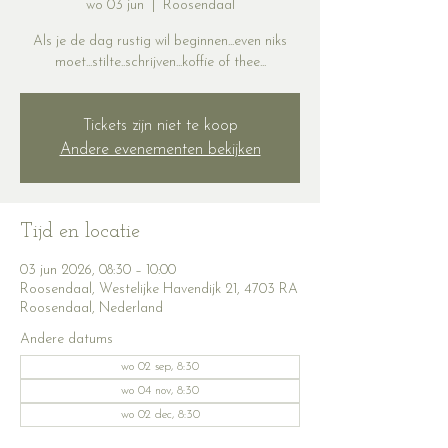
wo 03 jun
  |  
Roosendaal
Als je de dag rustig wil beginnen...even niks
moet...stilte..schrijven...koffie of thee...
Tickets zijn niet te koop
Andere evenementen bekijken
Tijd en locatie
03 jun 2026, 08:30 – 10:00
Roosendaal, Westelijke Havendijk 21, 4703 RA
Roosendaal, Nederland
Andere datums
wo 02 sep, 8:30
wo 04 nov, 8:30
wo 02 dec, 8:30