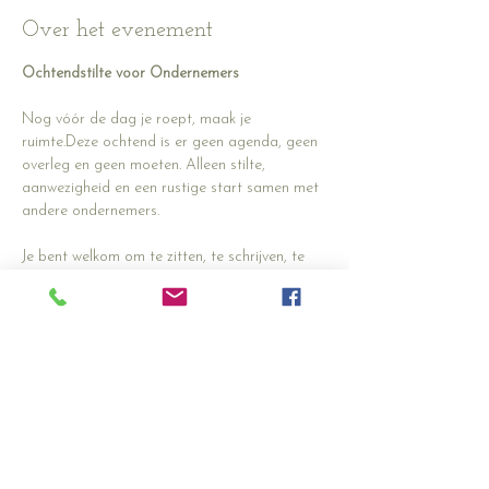
Over het evenement
Ochtendstilte voor Ondernemers
Nog vóór de dag je roept, maak je 
ruimte.Deze ochtend is er geen agenda, geen 
overleg en geen moeten. Alleen stilte, 
aanwezigheid en een rustige start samen met 
andere ondernemers.
Je bent welkom om te zitten, te schrijven, te 
kijken of gewoon te 
zijn.De
 stilte werkt als 
bedding: ze helpt je landen, ordenen en 
luisteren naar wat er werkelijk toe doet — 
vóór je weer de wereld instapt.
☕ Zacht begin.🕯️ Geen woorden nodig.🌱 Wel 
aandacht.
8:30 – 10:00 uur unit 9 bel 9