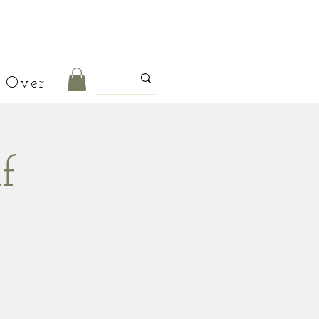
Over
f