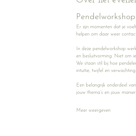
Over het even
Pendelworkshop 
Er zijn momenten dat je voelt
helpen om daar weer contac
In deze pendelworkshop werk 
en besluitvorming. Niet om iets
We staan stil bij hoe pendelen
intuïtie, twijfel en verwachti
Een belangrijk onderdeel van
jouw thema’s en jouw manier
Meer weergeven