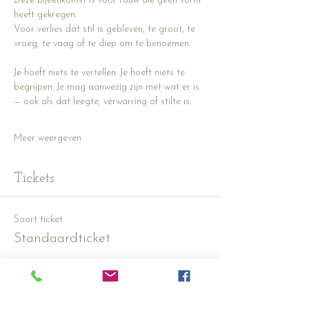
Deze bijeenkomst is voor rouw die geen vorm 
heeft gekregen.
Voor verlies dat stil is gebleven, te groot, te 
vroeg, te vaag of te diep om te benoemen.
Je hoeft niets te vertellen. Je hoeft niets te 
begrijpen. Je mag aanwezig zijn met wat er is 
— ook als dat leegte, verwarring of stilte is.
Meer weergeven
Tickets
Soort ticket
Standaardticket
Prijs
€ 12,50
+€ 0,31 servicekosten ticket