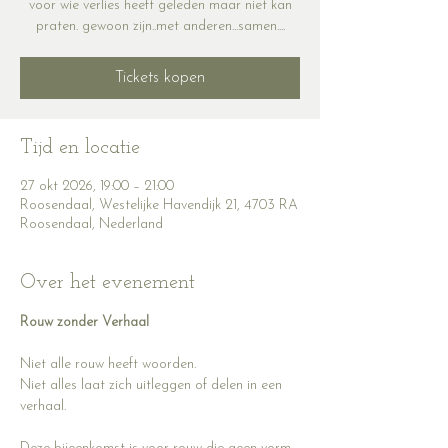
voor wie verlies heeft geleden maar niet kan
praten. gewoon zijn..met anderen...samen....
Tickets kopen
Tijd en locatie
27 okt 2026, 19:00 – 21:00
Roosendaal, Westelijke Havendijk 21, 4703 RA
Roosendaal, Nederland
Over het evenement
Rouw zonder Verhaal
Niet alle rouw heeft woorden.
Niet alles laat zich uitleggen of delen in een 
verhaal.