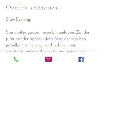
Over het evenement
Slow Evening
Soms wil je gewoon even binnenlopen. Zonder 
plan, zonder haast.Tijdens 
Slow Evening
 ben 
je welkom om rustig rond te kijken, een 
praatje te maken of even te landen met een 
kopje thee. De deur staat open, de sfeer is 
zacht en niets hoeft.
Geen workshop, geen programma — alleen 
ruimte om te zijn, te ontmoeten en te voelen 
wat je aandacht 
trekt.Je
 mag blijven hangen 
of weer verder gaan. Alles is goed.
🕯️ 
18:30 – 21:00 uur in unit 9 dus bel 9