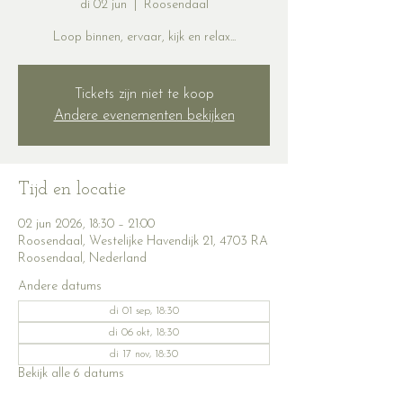
di 02 jun
  |  
Roosendaal
Loop binnen, ervaar, kijk en relax...
Tickets zijn niet te koop
Andere evenementen bekijken
Tijd en locatie
02 jun 2026, 18:30 – 21:00
Roosendaal, Westelijke Havendijk 21, 4703 RA
Roosendaal, Nederland
Andere datums
di 01 sep, 18:30
di 06 okt, 18:30
di 17 nov, 18:30
Bekijk alle 6 datums