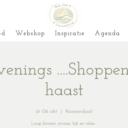
od
Webshop
Inspiratie
Agenda
enings ....Shoppe
haast
di 06 okt
  |  
Roosendaal
Loop binnen, ervaar, kijk en relax...