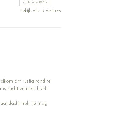
di 17 nov, 18:30
Bekijk alle 6 datums
welkom om rustig rond te 
is zacht en niets hoeft.
 aandacht 
trekt.Je
 mag 