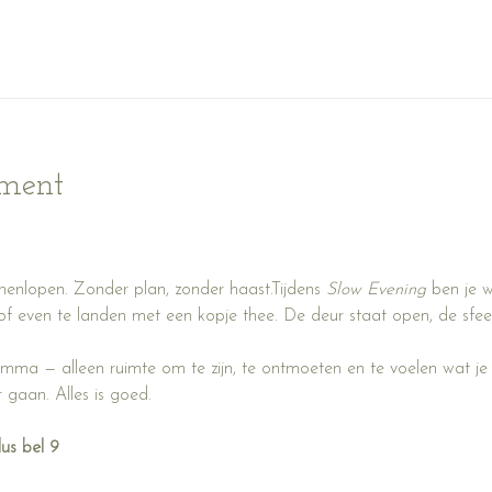
ement
enlopen. Zonder plan, zonder haast.Tijdens 
Slow Evening
 ben je 
of even te landen met een kopje thee. De deur staat open, de sfeer 
ma — alleen ruimte om te zijn, te ontmoeten en te voelen wat je
 gaan. Alles is goed.
dus bel 9