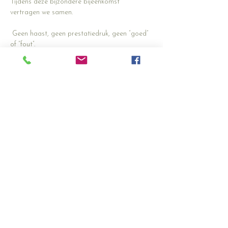
Tijdens deze bijzondere bijeenkomst 
vertragen we samen.
 Geen haast, geen prestatiedruk, geen “goed” 
of “fout”.
In een warme en rustige setting ontstaat een 
moment van stilte, creativiteit en verbinding. 
Terwijl je intuïtief haakt, mag je landen in het 
ritme van de steken, de rust van het moment 
en het samenzijn met anderen.
We beginnen met een korte meditatie om uit 
het hoofd en meer in het gevoel te komen. 
Daarna laten we de wol, kleuren en vormen 
intuïtief ontstaan. Je hoeft geen ervaren 
haakster te zijn. Juist het ontspannen creëren 
staat centraal.
Meer weergeven