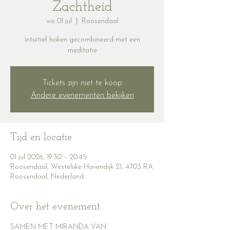
Zachtheid
wo 01 jul
  |  
Roosendaal
intuitief haken gecombineerd met een
meditatie
Tickets zijn niet te koop
Andere evenementen bekijken
Tijd en locatie
01 jul 2026, 19:30 – 20:45
Roosendaal, Westelijke Havendijk 21, 4703 RA
Roosendaal, Nederland
Over het evenement
SAMEN MET MIRANDA VAN 