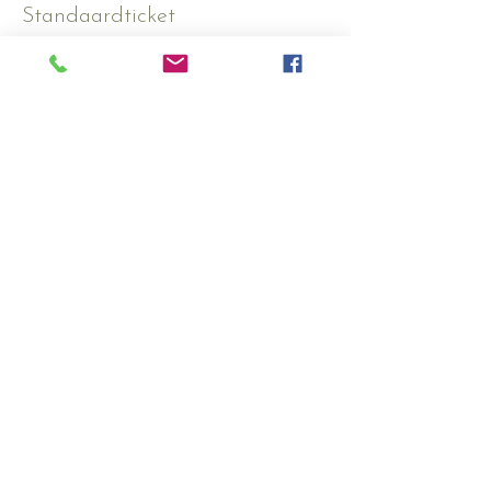
Standaardticket
Verkoop eindigt op
17 okt, 14:30
Prijs
€ 25,00
Aantal
Totaal
€ 0,00
Betalen