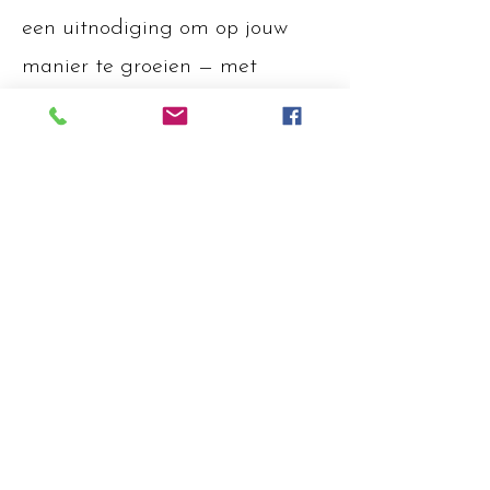
een uitnodiging om op jouw
manier te groeien — met
aandacht, eerlijkheid en die
bedding die hij zo natuurlijk
neerzet.