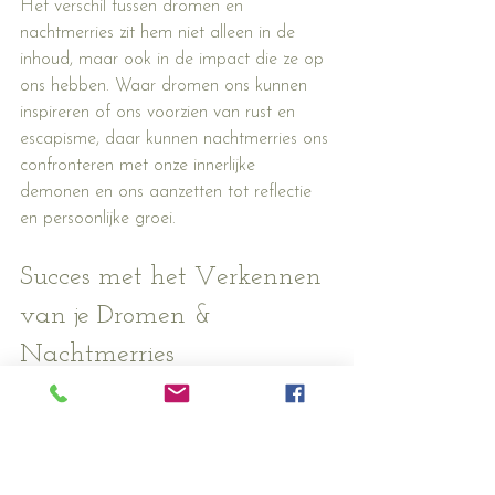
Het verschil tussen dromen en 
nachtmerries zit hem niet alleen in de 
inhoud, maar ook in de impact die ze op 
ons hebben. Waar dromen ons kunnen 
inspireren of ons voorzien van rust en 
escapisme, daar kunnen nachtmerries ons 
confronteren met onze innerlijke 
demonen en ons aanzetten tot reflectie 
en persoonlijke groei.
Succes met het Verkennen 
van je Dromen & 
Nachtmerries
Of we nu door betoverende 
dromenlandschappen zwerven of ons een 
weg banen door de schaduwrijke hoeken 
van onze nachtmerries, beide ervaringen 
zijn intrinsiek verbonden met ons diepste 