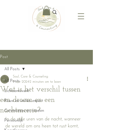
Post
All Posts
Soul, Care & Counseling
All Posts
9 apr 2024
2 minuten om te lezen
Wat is het verschil tussen
Lichaamswerk
een droom en een
Rouw en verlies expert
nachtmerrie?
Ceremonies en rituelen
In de stille uren van de nacht, wanneer 
Persoonlijk
de wereld om ons heen tot rust komt, 