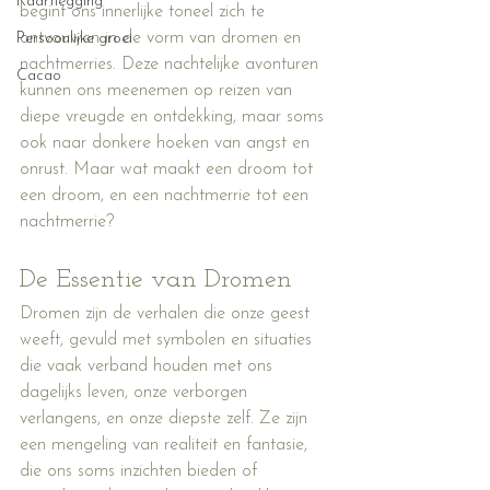
Kaartlegging
begint ons innerlijke toneel zich te 
ontvouwen in de vorm van dromen en 
Persoonlijke groei
nachtmerries. Deze nachtelijke avonturen 
Cacao
kunnen ons meenemen op reizen van 
diepe vreugde en ontdekking, maar soms 
ook naar donkere hoeken van angst en 
onrust. Maar wat maakt een droom tot 
een droom, en een nachtmerrie tot een 
nachtmerrie?
De Essentie van Dromen
Dromen zijn de verhalen die onze geest 
weeft, gevuld met symbolen en situaties 
die vaak verband houden met ons 
dagelijks leven, onze verborgen 
verlangens, en onze diepste zelf. Ze zijn 
een mengeling van realiteit en fantasie, 
die ons soms inzichten bieden of 