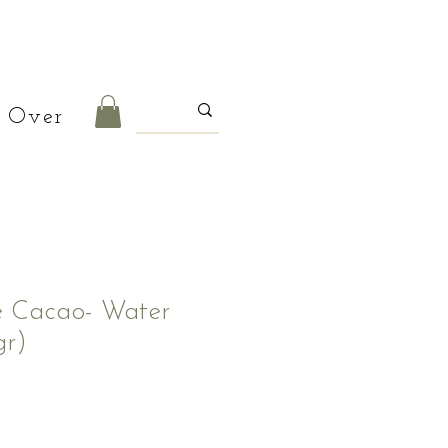
Over
e Cacao- Water
gr)