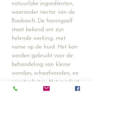
natuurlijke ingrediënten, 
waaronder nectar van de 
Biesbosch. De honingzalf 
staat bekend om zijn 
helende werking, met 
name op de huid. Het kan 
worden gebruikt voor de 
behandeling van kleine 
wondjes, schaafwonden, en 
insectenbeten. Het product 
is geschikt voor alle 
leeftijden en huidtypes., 
zelfs voor dieren De 
honingzalf is gemaakt 
door Samantha Konings 