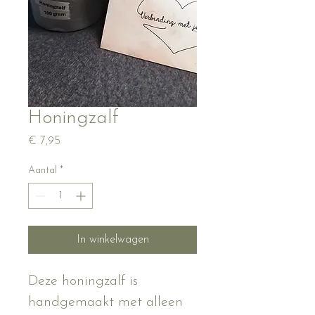
Honingzalf
Prijs
€ 7,95
Aantal
*
In winkelwagen
Deze honingzalf is 
handgemaakt met alleen 