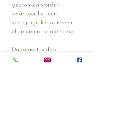
gedronken worden, 
waardoor het een 
veelzijdige keuze is voor 
elk moment van de dag.
Daarnaast is deze 
Sterrenmix zonder munt 
ook geschikt voor mensen 
die gevoelig zijn voor 
munt, waardoor het een 
ideale optie is voor 
liefhebbers van 
kruidenthee.
Probeer onze Sterrenmix 