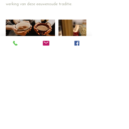
werking van deze eeuwenoude traditie.
Contactgegevens
Spiritueel Centrum Roosendaal, Westelijke
Havendijk, Roosendaal, Netherlands
+31 (0)6 29 86 90 29
soulcarecounselingnl@gmail.com