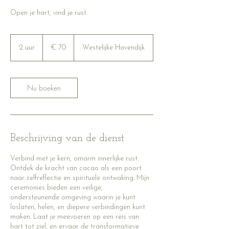
Open je hart, vind je rust.
70
euro
2 uur
2
€ 70
Westelijke Havendijk
u
u
r
Nu boeken
Beschrijving van de dienst
Verbind met je kern, omarm innerlijke rust.
Ontdek de kracht van cacao als een poort
naar zelfreflectie en spirituele ontwaking. Mijn
ceremonies bieden een veilige,
ondersteunende omgeving waarin je kunt
loslaten, helen, en diepere verbindingen kunt
maken. Laat je meevoeren op een reis van
hart tot ziel, en ervaar de transformatieve