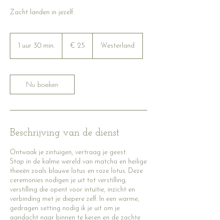
Zacht landen in jezelf.
25
euro
1 uur 30 min.
1
€ 25
Westerland
u
u
3
Nu boeken
0
m
i
n
.
Beschrijving van de dienst
Ontwaak je zintuigen, vertraag je geest.
Stap in de kalme wereld van matcha en heilige
theeën zoals blauwe lotus en roze lotus. Deze
ceremonies nodigen je uit tot verstilling,
verstilling die opent voor intuïtie, inzicht en
verbinding met je diepere zelf. In een warme,
gedragen setting nodig ik je uit om je
aandacht naar binnen te keren en de zachte