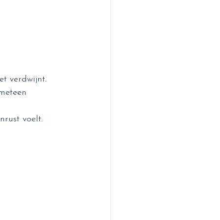
t verdwijnt.
 meteen 
rust voelt.