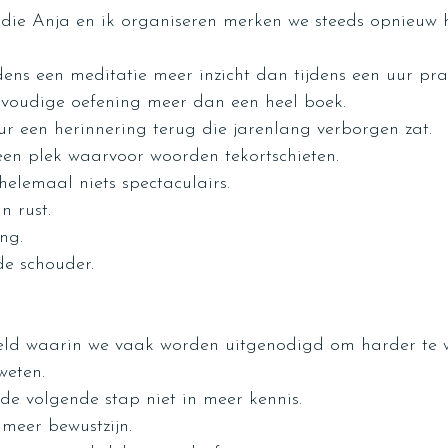
 die Anja en ik organiseren merken we steeds opnieuw 
dens een meditatie meer inzicht dan tijdens een uur pra
nvoudige oefening meer dan een heel boek.
r een herinnering terug die jarenlang verborgen zat.
en plek waarvoor woorden tekortschieten.
elemaal niets spectaculairs.
n rust.
ng.
e schouder.
eld waarin we vaak worden uitgenodigd om harder te we
weten.
de volgende stap niet in meer kennis.
 meer bewustzijn.