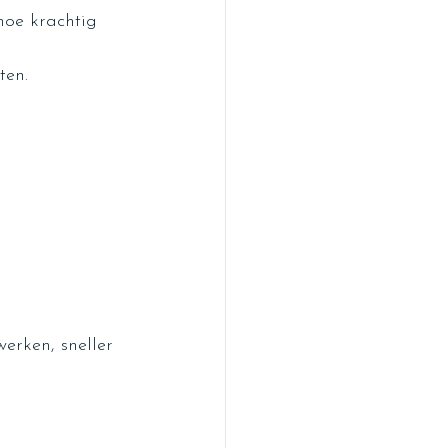
hoe krachtig 
ten.
rken, sneller 