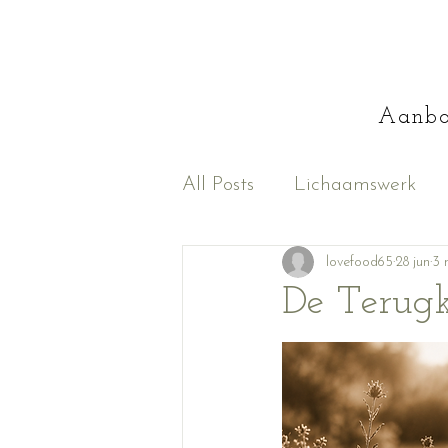
Aanb
All Posts
Lichaamswerk
Kaartlegging
lovefood65
Persoonl
28 jun
3 
De Terug