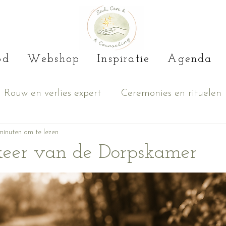
od
Webshop
Inspiratie
Agenda
Rouw en verlies expert
Ceremonies en rituelen
ijke groei
minuten om te lezen
Cacao
keer van de Dorpskamer