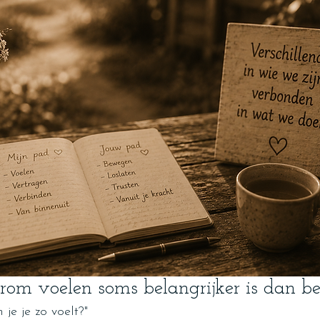
om voelen soms belangrijker is dan be
je je zo voelt?"