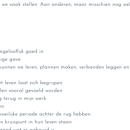
e we vaak stellen. Aan anderen, maar misschien nog we
gelooflijk goed in.
ige gave.
kunnen we leren, plannen maken, verbanden leggen en
t leven laat zich begrijpen.
en vooral gevoeld worden.
g terug in mijn werk.
en.
oeilijke periode achter de rug hebben.
n kruispunt in hun leven staan.
goed wat er gebeurd is.