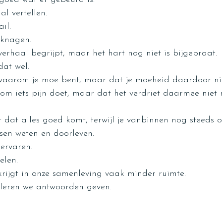
l vertellen.
il.
s knagen.
verhaal begrijpt, maar het hart nog niet is bijgepraat.
dat wel.
 waarom je moe bent, maar dat je moeheid daardoor nie
rom iets pijn doet, maar dat het verdriet daarmee niet
t dat alles goed komt, terwijl je vanbinnen nog steeds on
ussen weten en doorleven.
ervaren.
elen.
 krijgt in onze samenleving vaak minder ruimte.
d leren we antwoorden geven.