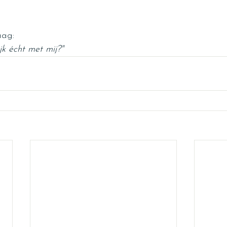
aag:
jk écht met mij?"