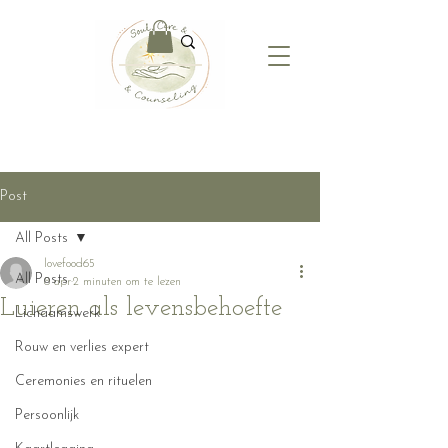
Post
All Posts
lovefood65
All Posts
8 apr
2 minuten om te lezen
Luieren als levensbehoefte
Lichaamswerk
Rouw en verlies expert
Ceremonies en rituelen
Persoonlijk