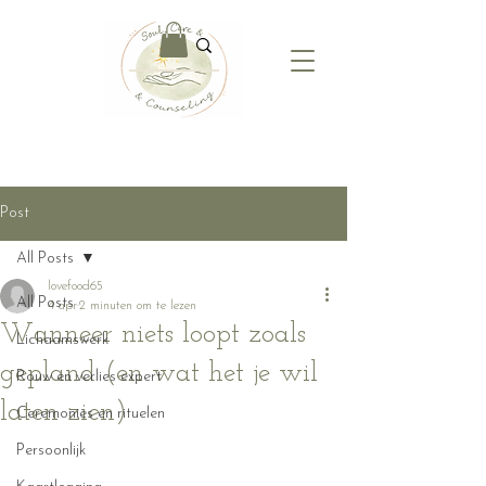
Post
All Posts
lovefood65
All Posts
4 apr
2 minuten om te lezen
Wanneer niets loopt zoals
Lichaamswerk
gepland (en wat het je wil
Rouw en verlies expert
laten zien)
Ceremonies en rituelen
Persoonlijk