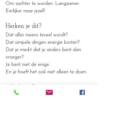
Om zachter te worden. Langzamer. 
Eerlijker naar jezelf.
Herken je dit?
Dat alles ineens teveel wordt?
Dat simpele dingen energie kosten?
Dat je merkt dat je anders bent dan 
vroeger?
Je bent niet de enige.
En je hoeft het ook niet alleen te doen.
✨ Voel je welkom om contact op te 
nemen voor een gesprek, een sessie of 
een moment van rust.Soms is één plek 
waar je even mag landen al genoeg om 
weer adem te halen.