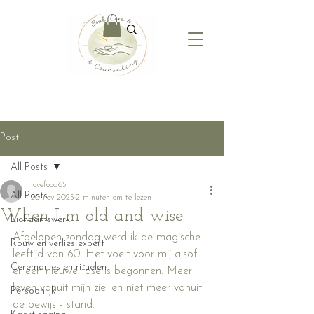
Post
All Posts
lovefood65
All Posts
20 nov 2025
2 minuten om te lezen
When I m old and wise
Lichaamswerk
Afgelopen zondag werd ik de magische 
Rouw en verlies expert
leeftijd van 60. Het voelt voor mij alsof 
Ceremonies en rituelen
er een nieuwe fase is begonnen. Meer 
leven vanuit mijn ziel en niet meer vanuit 
Persoonlijk
de bewijs - stand.