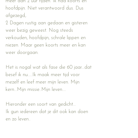
meer dan 2 uur rijden. Ik had koorts en 
hoofdpijn. Niet verantwoord dus. Dus 
afgezegd,. 
2 Dagen rustig aan gedaan en gisteren 
weer bezig geweest. Nog steeds 
verkouden, hoofdpijn, schrale lippen en 
niezen. Maar geen koorts meer en kan 
weer doorgaan.
Het is nogal wat als fase die 60 jaar...dat 
besef ik nu.....Ik maak meer tijd voor 
mezelf en leef meer mijn leven. Mijn 
kern...Mijn missie..Mijn leven....
Hieronder een soort van gedicht...
Ik gun iedereen dat je dit ook kan doen 
en zo leven..