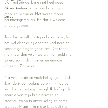
Kaartlegging
Dat realiseerde ik me niet heel goed. 
Maar het feestje met dierbaren was 
Persoonlijke groei
mooi en bijzonder. Het waren mooie 
Cacao
herinneringsmakers. En dat is weleens 
anders geweest.
Terwijl ik mezelf prettig in balans voel, lijkt 
het wel alsof er bij anderen veel nare en 
verdrietige dingen gebeuren. Dat raakt 
me, meer dan velen weten. Het raakt me 
zo erg soms, dat mijn eigen energie 
afneemt. Zo maar ...
Na vele harde en vaak heftige jaren, heb 
ik eindelijk een balans bereikt. Ik hou van 
wat ik doe met mijn bedrijf. Ik leef op de 
energie van mijn brainstormen en 
creaties. Volop in ontwikkeling en soms 
erg veel. Maar mijn misse is duidelijk en 