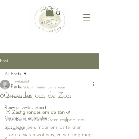
Post
All Posts
lovefood65
All Posts
11 nov 2025
1 minuten om te lezen
60 rondes om de Zon!
Lichaamswerk
Rouw en verlies expert
🌞 
Zestig rondes om de zon
 🌿
Ceremonies en rituelen
Zondag word ik 60.Geen mijlpaal om 
vast te grijpen, maar om los te laten 
Persoonlijk
—om te vieren wat was, en wat nog mag 