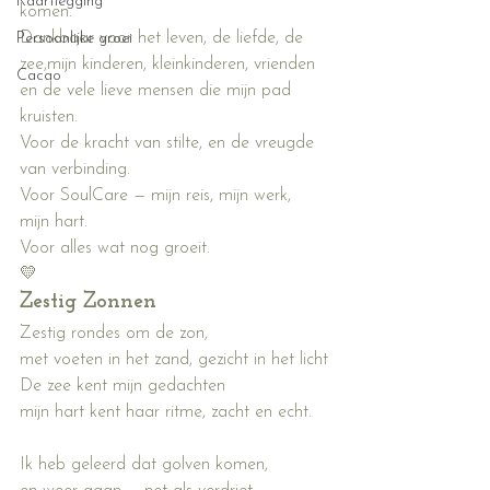
Kaartlegging
komen.
Dankbaar voor het leven, de liefde, de 
Persoonlijke groei
zee,mijn kinderen, kleinkinderen, vrienden 
Cacao
en de vele lieve mensen die mijn pad 
kruisten.
Voor de kracht van stilte, en de vreugde 
van verbinding.
Voor SoulCare — mijn reis, mijn werk, 
mijn hart.
Voor alles wat nog groeit.
💛
Zestig Zonnen
Zestig rondes om de zon,
met voeten in het zand, gezicht in het licht
De zee kent mijn gedachten 
mijn hart kent haar ritme, zacht en echt.
Ik heb geleerd dat golven komen,