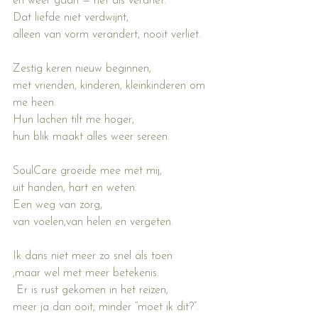
en weer gaan — net als verdriet.
Dat liefde niet verdwijnt,
alleen van vorm verandert, nooit verliet.
Zestig keren nieuw beginnen,
met vrienden, kinderen, kleinkinderen om 
me heen.
Hun lachen tilt me hoger,
hun blik maakt alles weer sereen.
SoulCare groeide mee met mij,
uit handen, hart en weten.
Een weg van zorg, 
van voelen,van helen en vergeten.
Ik dans niet meer zo snel als toen
,maar wel met meer betekenis.
 Er is rust gekomen in het reizen,
meer ja dan ooit, minder “moet ik dit?”.