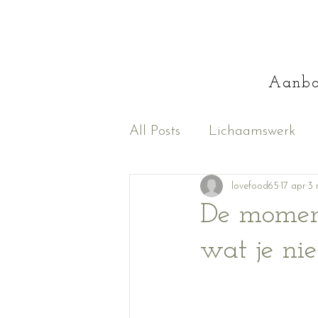
Aanb
All Posts
Lichaamswerk
Kaartlegging
lovefood65
Persoonl
17 apr
3 
De momente
wat je nie