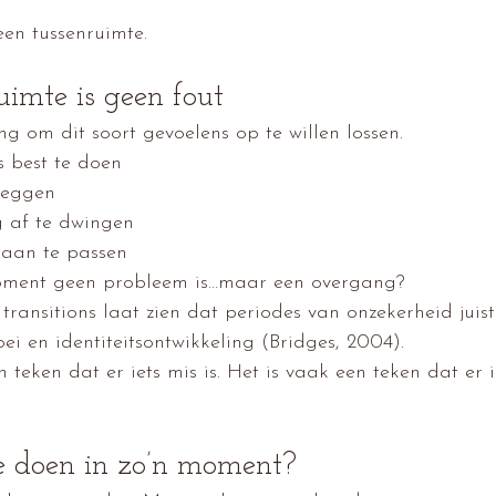
een tussenruimte.
uimte is geen fout
 om dit soort gevoelens op te willen lossen.
 best te doen
 leggen
 af te dwingen
 aan te passen
oment geen probleem is…maar een overgang?
transitions laat zien dat periodes van onzekerheid juist
oei en identiteitsontwikkeling (Bridges, 2004).
teken dat er iets mis is. Het is vaak een teken dat er i
 doen in zo’n moment?