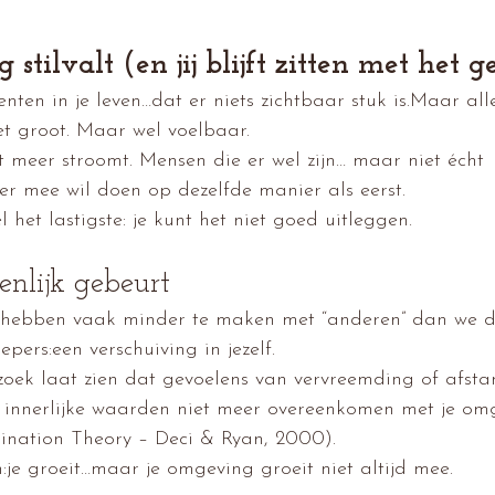
 stilvalt (en jij blijft zitten met het g
nten in je leven…dat er niets zichtbaar stuk is.Maar alle
et groot. Maar wel voelbaar.
 meer stroomt. Mensen die er wel zijn… maar niet écht  Of
er mee wil doen op dezelfde manier als eerst.
 het lastigste: je kunt het niet goed uitleggen.
nlijk gebeurt
 hebben vaak minder te maken met “anderen” dan we d
pers:een verschuiving in jezelf.
zoek laat zien dat gevoelens van vervreemding of afst
 innerlijke waarden niet meer overeenkomen met je om
mination Theory – Deci & Ryan, 2000).
je groeit…maar je omgeving groeit niet altijd mee.