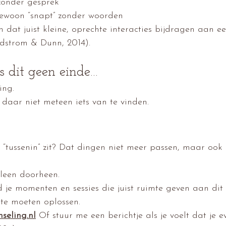
zonder gesprek
gewoon “snapt” zonder woorden
dat juist kleine, oprechte interacties bijdragen aan e
dstrom & Dunn, 2014).
s dit geen einde…
ing.
 daar niet meteen iets van te vinden.
ns “tussenin” zit? Dat dingen niet meer passen, maar ook
lleen doorheen.
 je momenten en sessies die juist ruimte geven aan dit 
 te moeten oplossen.
seling.nl
Of stuur me een berichtje als je voelt dat je e