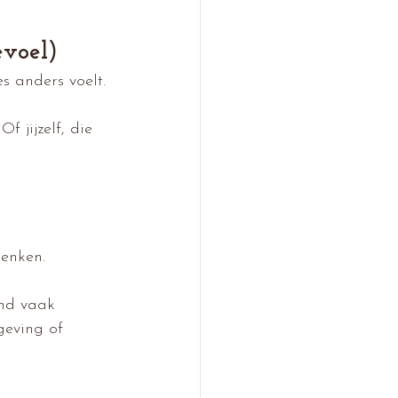
evoel)
s anders voelt.
 jijzelf, die 
enken.
and vaak 
geving of 