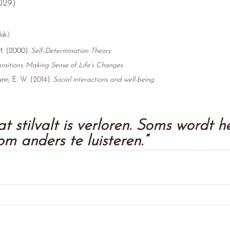
029)
ijk)
M. (2000). 
Self-Determination Theory
nsitions: Making Sense of Life’s Changes
nn, E. W. (2014). 
Social interactions and well-being
at stilvalt is verloren. Soms wordt h
m anders te luisteren.”