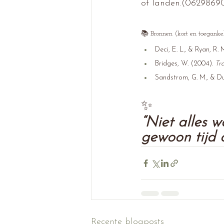
of landen.(0629869
📚 Bronnen (kort en toegankel
Deci, E. L., & Ryan, R. 
Bridges, W. (2004). 
Tra
Sandstrom, G. M., & Du
✨ 
“Niet alles w
gewoon tijd o
Recente blogposts