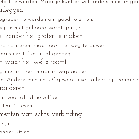
gelost te worden. Maar je kunt er wel anders mee omga
uitleggen
 begrepen te worden om goed te zitten.
wijl je niet gehoord wordt, put je uit.
el zonder het groter te maken
 dramatiseren, maar ook niet weg te duwen.
zoals eerst. ”Dat is al genoeg.
en waar het wél stroomt
g niet in fixen…maar in verplaatsen.
. Andere mensen. Of gewoon even alleen zijn zonder ru
eranderen
is voor altijd hetzelfde.
 Dat is leven.
omenten van echte verbinding
zijn:
onder uitleg