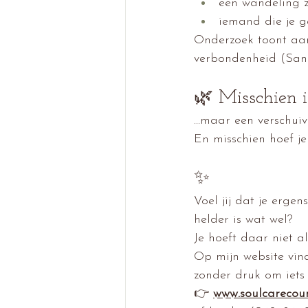
een wandeling 
iemand die je 
Onderzoek toont aan 
verbondenheid (San
🌿 Misschien i
…maar een verschuiv
En misschien hoef je
✨ 
Voel jij dat je erge
helder is wat wel?
Je hoeft daar niet a
Op mijn website vind
zonder druk om iets
👉 
www.soulcarecoun