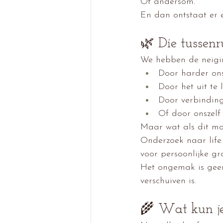
Of andersom.
En dan ontstaat er 
🌿 Die tussenr
We hebben de neiging
Door harder ons
Door het uit te
Door verbinding
Of door onszelf
Maar wat als dit m
Onderzoek naar life 
voor persoonlijke gr
Het ongemak is geen 
verschuiven is.
🌾 Wat kun je