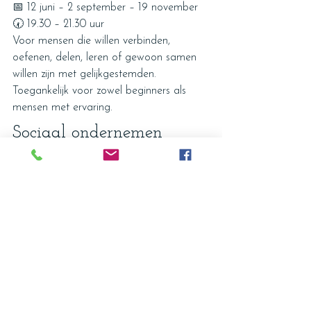
📅 12 juni – 2 september – 19 november
🕢 19.30 – 21.30 uur
Voor mensen die willen verbinden, 
oefenen, delen, leren of gewoon samen 
willen zijn met gelijkgestemden. 
Toegankelijk voor zowel beginners als 
mensen met ervaring.
Sociaal ondernemen 
vanuit menselijkheid
Voor ons gaat welzijn niet alleen over 
ontspanning.Het gaat ook over hoe we 
met elkaar omgaan.
Wij geloven dat sociaal ondernemen 
begint bij écht kijken naar mensen. Niet 
alleen naar prestaties, rollen of labels, 
maar naar de mens daarachter. Juist in 
deze tijd waarin veel mensen zich 