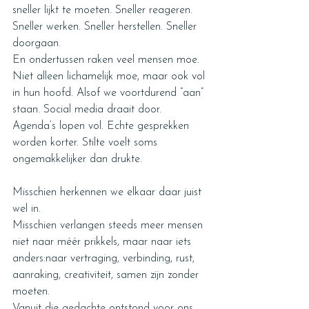
sneller lijkt te moeten. Sneller reageren. 
Sneller werken. Sneller herstellen. Sneller 
doorgaan.
En ondertussen raken veel mensen moe. 
Niet alleen lichamelijk moe, maar ook vol 
in hun hoofd. Alsof we voortdurend “aan” 
staan. Social media draait door. 
Agenda’s lopen vol. Echte gesprekken 
worden korter. Stilte voelt soms 
ongemakkelijker dan drukte.
Misschien herkennen we elkaar daar juist 
wel in.
Misschien verlangen steeds meer mensen 
niet naar méér prikkels, maar naar iets 
anders:naar vertraging, verbinding, rust, 
aanraking, creativiteit, samen zijn zonder 
moeten.
Vanuit die gedachte ontstond voor ons 