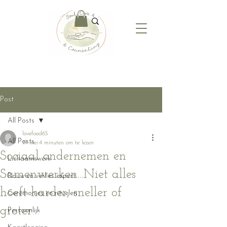
Post
All Posts
lovefood65
All Posts
19 mei
4 minuten om te lezen
Sociaal ondernemen en
Lichaamswerk
Samenwerken...Niet alles
Rouw en verlies expert
hoeft harder, sneller of
Ceremonies en rituelen
groter…
Persoonlijk