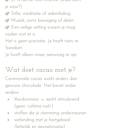
🌿 Er is ruimte voor intentie (waar kom 
je voor?)
🌿 Stilte, meditatie of ademhaling
🌿 Muziek, soms beweging of delen
🌿 Een veilige setting waarin je mag 
voelen wat er is
Het is geen prestatie. Je hoeft niets te 
‘bereiken’.
Je hoeft alleen maar aanwezig te zijn.
Wat doet cacao met je?
Ceremoniële cacao werkt anders dan 
gewone chocolade. Het bevat onder 
andere:
theobromine → zacht stimulerend 
(geen ‘cafeïne rush’)
stoffen die je stemming ondersteunen
verbinding met je hartgebied 
(letterlijk en gevoelsmatig)