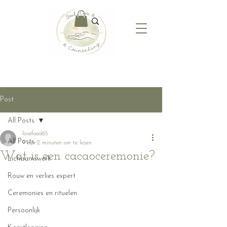
Post
All Posts
lovefood65
All Posts
9 apr
2 minuten om te lezen
Wat is een cacaoceremonie?
Lichaamswerk
Rouw en verlies expert
Ceremonies en rituelen
Persoonlijk