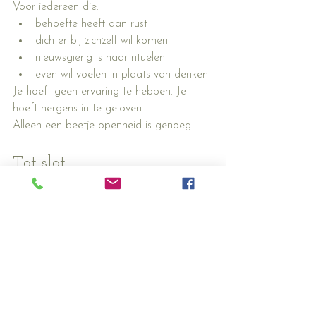
Voor iedereen die:
behoefte heeft aan rust
dichter bij zichzelf wil komen
nieuwsgierig is naar rituelen
even wil voelen in plaats van denken
Je hoeft geen ervaring te hebben. Je 
hoeft nergens in te geloven.
Alleen een beetje openheid is genoeg.
Tot slot
Misschien is een cacaoceremonie niet iets 
wat je meteen begrijpt. Maar iets wat je 
moet ervaren.
En misschien…is dat precies de 
uitnodiging.
✨ Voel je dat dit je roept?
Bij 
Soul Care & Counseling
 begeleid ik 